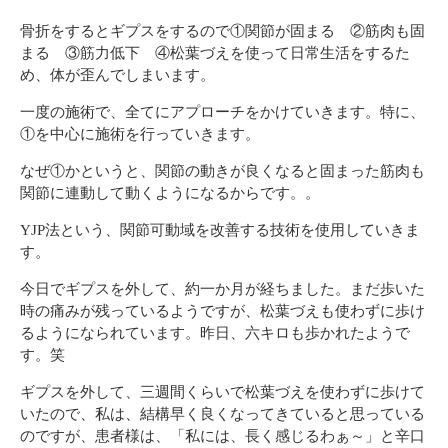
骨折をするとギプスをするので①関節が固まる ②筋肉も固
まる ③筋力低下 ④松葉づえを使って日常生活をするた
め、体が歪んでしまいます。
一度の施術で、全てにアプローチをかけていきます。特に、
①を中心に施術を行っていきます。
なぜ①かというと、関節の動きが良くなると固まった筋肉も
関節に連動して動くようになるからです。。
YJP法という、関節可動域を改善する技術を使用していきま
す。
今日でギプスを外して、約一か月が経ちました。まだ歩いた
時の痛みが残っているようですが、松葉づえも使わずに歩け
るようになられています。昨日、六キロも歩かれたようで
す。笑
ギプスを外して、三週間くらいで松葉づえを使わずに歩けて
いたので、私は、結構早く良くなってきていると思っている
のですが、患者様は、「私には、長く感じるわぁ～」と辛口