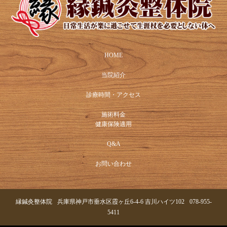
HOME
当院紹介
診療時間・アクセス
施術料金
健康保険適用
Q&A
お問い合わせ
縁鍼灸整体院
兵庫県神戸市垂水区霞ヶ丘6-4-6 吉川ハイツ102
078-955-
5411