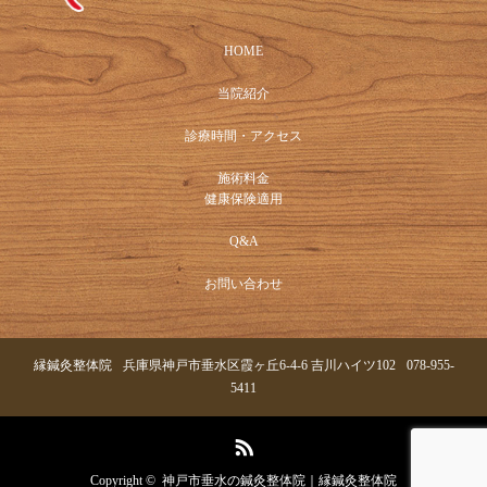
HOME
当院紹介
診療時間・アクセス
施術料金
健康保険適用
Q&A
お問い合わせ
縁鍼灸整体院
兵庫県神戸市垂水区霞ヶ丘6-4-6 吉川ハイツ102
078-955-
5411
RSS
Copyright ©
神戸市垂水の鍼灸整体院｜縁鍼灸整体院