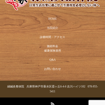
HOME
当院紹介
診療時間・アクセス
施術料金
健康保険適用
Q&A
お問い合わせ
縁鍼灸整体院
兵庫県神戸市垂水区霞ヶ丘6-4-6 吉川ハイツ102
078-955-
5411
RSS