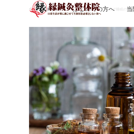
ホーム
HOME
はじめての方へ
当
ブログ一覧
未分類
アロマの香りで睡眠の質が