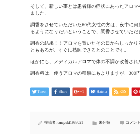
そして、新しい事とは患者様の症状にあったアロマ
ました。
調香をさせていただいた60代女性の方は、夜中に
るようになりたいということで、調香させていただ
調香の結果！！アロマを置いたその日からしっかり
ともあるが、すぐに熟睡できるとのことです。
ほかにも、メディカルアロマで体の不調が改善され
調香料は、使うアロマの種類にもよりますが、300
Tweet
Share
+1
Hatena
RSS
投稿者:
tanayuki1987021
未分類
コメント