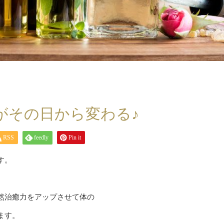
がその日から変わる♪
RSS
feedly
Pin it
す。
然治癒力をアップさせて体の
ます。