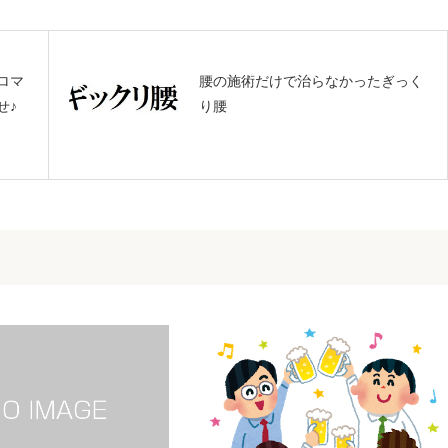
ロマ
腰の施術だけで治らなかったぎっく
せ♪
り腰