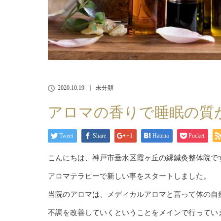
2020.10.19
未分類
アロマの香りで睡眠の質
Tweet
Share
+1
Hatena
Pocket
こんにちは、神戸市垂水区霞ヶ丘の縁鍼灸整体院で
アロマテラピーで新しい事をスタートしました。
当院のアロマは、メディカルアロマと言って体の自
不調を改善していくということをメインで行ってい