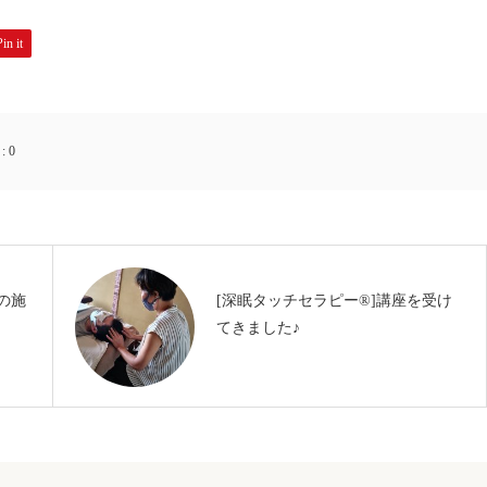
Pin it
:
0
の施
[深眠タッチセラピー®️]講座を受け
てきました♪