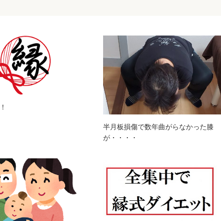
！
半月板損傷で数年曲がらなかった膝
が・・・・