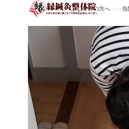
ホーム
HOME
はじめての方へ
当
ブログ一覧
未分類
いくつになっても体は柔ら