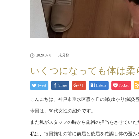
2020.07.6
未分類
いくつになっても体は柔
Tweet
Share
+1
Hatena
Pocket
こんにちは、神戸市垂水区霞ヶ丘の縁(ゆかり)鍼灸
今回は、50代女性の紹介です。
まだ私がスタッフの時から施術の担当をさせていた
私は、毎回施術の前に前屈と後屈を確認し体の歪