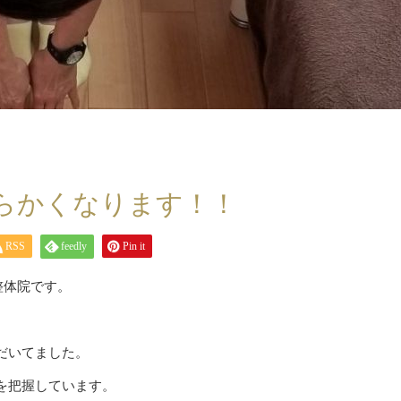
らかくなります！！
RSS
feedly
Pin it
整体院です。
だいてました。
みを把握しています。