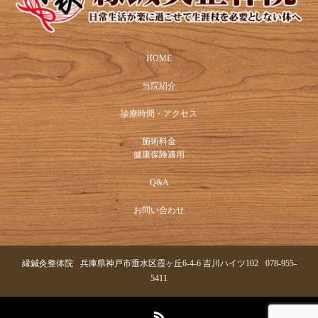
HOME
当院紹介
診療時間・アクセス
施術料金
健康保険適用
Q&A
お問い合わせ
縁鍼灸整体院
兵庫県神戸市垂水区霞ヶ丘6-4-6 吉川ハイツ102
078-955-
5411
RSS