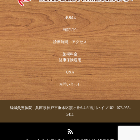
HOME
当院紹介
診療時間・アクセス
施術料金
健康保険適用
Q&A
お問い合わせ
縁鍼灸整体院
兵庫県神戸市垂水区霞ヶ丘6-4-6 吉川ハイツ102
078-955-
5411
RSS