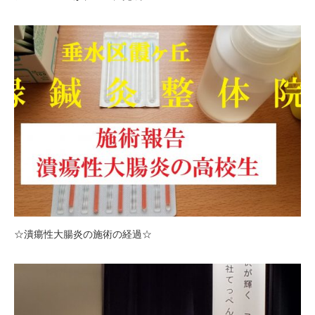
☆潰瘍性大腸炎の施術の経過☆