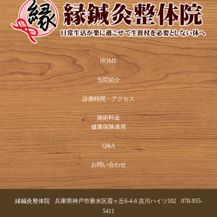
HOME
当院紹介
診療時間・アクセス
施術料金
健康保険適用
Q&A
お問い合わせ
縁鍼灸整体院
兵庫県神戸市垂水区霞ヶ丘6-4-6 吉川ハイツ102
078-955-
5411